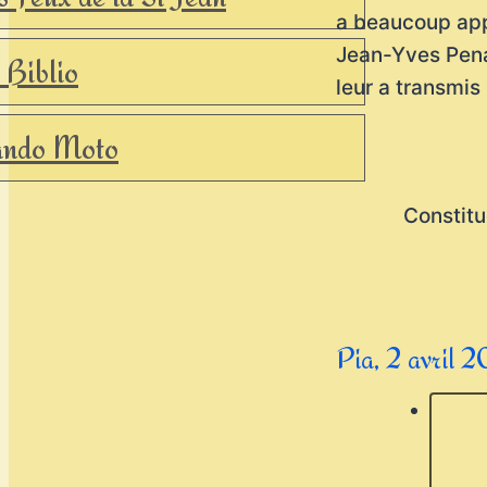
a beaucoup app
Jean-Yves Penaf
 Biblio
leur a transmis
ndo Moto
Constitu
Pia, 2 avril 