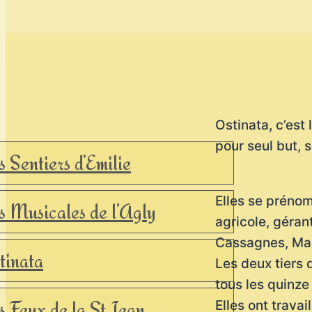
Ostinata, c’est 
pour seul but, s
s Sentiers d’Emilie
Elles se prénom
s Musicales de l’Agly
agricole, gérant
Cassagnes, Mar
tinata
Les deux tiers 
tous les quinze 
s Feux de la St Jean
Elles ont trava