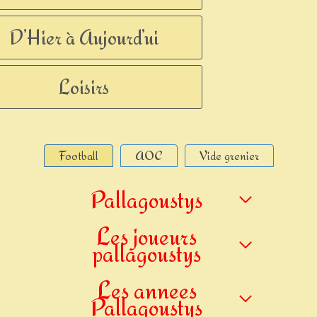
D’Hier à Aujourd’ui
Loisirs
Football
AOC
Vide grenier
Pallagoustys
Les joueurs
pallagoustys
Les annees
Pallagoustys